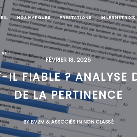
EIL
NOS MARQUES
PRESTATIONS
INNERMETRIX®
TACT
FÉVRIER 13, 2025
-IL FIABLE ? ANALYSE D
DE LA PERTINENCE
BY BV2M & ASSOCIÉS IN
NON CLASSÉ