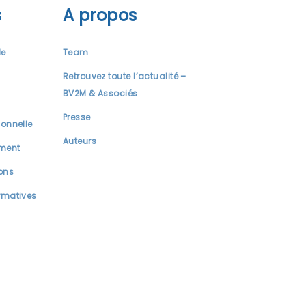
s
A propos
le
Team
Retrouvez toute l’actualité –
BV2M & Associés
Presse
ionnelle
Auteurs
ment
ions
rmatives