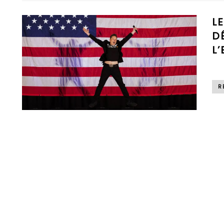
L
D
L
R