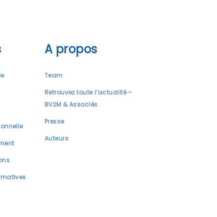
s
A propos
le
Team
Retrouvez toute l’actualité –
BV2M & Associés
Presse
ionnelle
Auteurs
ment
ions
rmatives