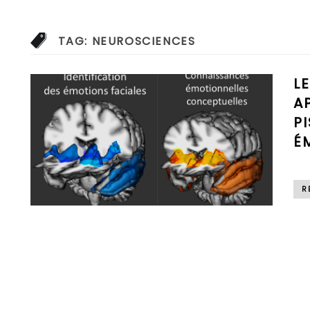
TAG:
NEUROSCIENCES
L
A
P
É
R