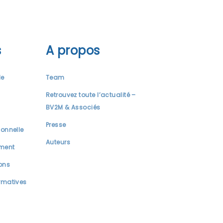
s
A propos
le
Team
Retrouvez toute l’actualité –
BV2M & Associés
Presse
ionnelle
Auteurs
ment
ions
rmatives