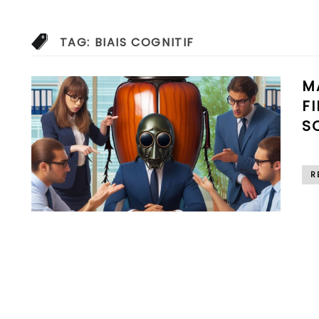
TAG:
BIAIS COGNITIF
M
F
S
R