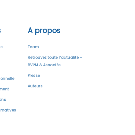
s
A propos
le
Team
Retrouvez toute l’actualité –
BV2M & Associés
Presse
ionnelle
Auteurs
ment
ions
rmatives