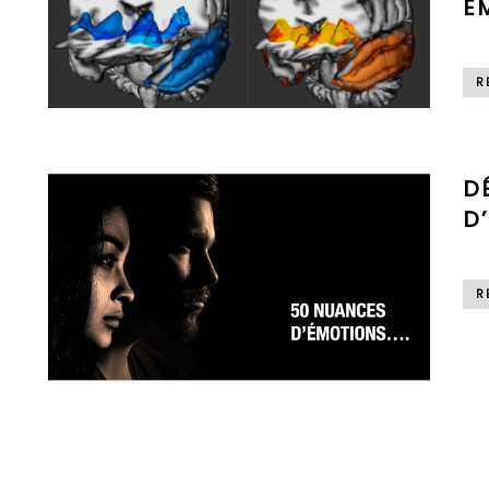
É
R
D
D
R