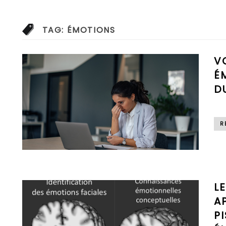
TAG:
ÉMOTIONS
V
É
D
R
L
A
P