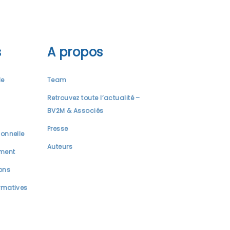
s
A propos
le
Team
Retrouvez toute l’actualité –
BV2M & Associés
Presse
ionnelle
Auteurs
ment
ions
rmatives