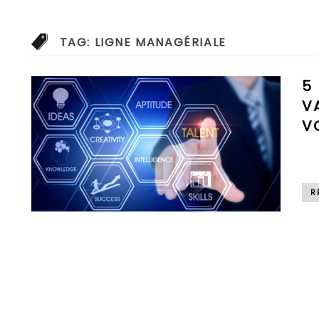
TAG:
LIGNE MANAGÉRIALE
5
V
V
R